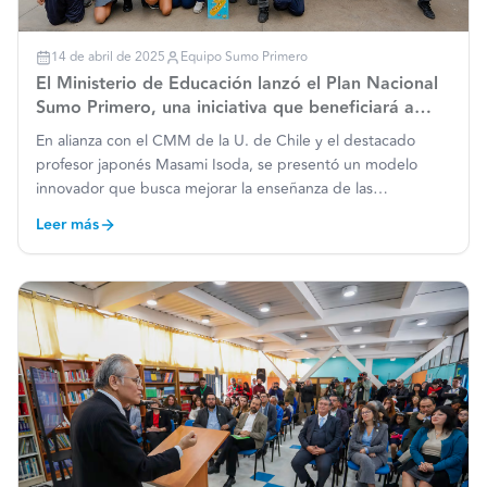
14 de abril de 2025
Equipo Sumo Primero
El Ministerio de Educación lanzó el Plan Nacional
Sumo Primero, una iniciativa que beneficiará a
más de 1.300.000 estudiantes y 30.000 docentes
En alianza con el CMM de la U. de Chile y el destacado
profesor japonés Masami Isoda, se presentó un modelo
innovador que busca mejorar la enseñanza de las
matemáticas. Leer más: https://www.mineduc.cl/ministerio-
Leer más
de-educacion-presenta-el-plan-nacional-sumo-primero-
para-mejorar-ap
…