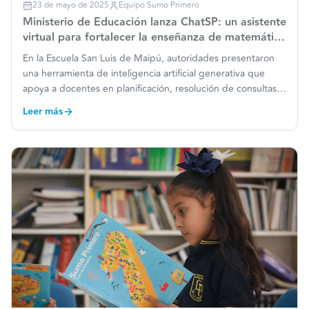
23 de mayo de 2025
Equipo Sumo Primero
Ministerio de Educación lanza ChatSP: un asistente
virtual para fortalecer la enseñanza de matemática
a docentes en todo el país
En la Escuela San Luis de Maipú, autoridades presentaron
una herramienta de inteligencia artificial generativa que
apoya a docentes en planificación, resolución de consultas y
adaptación de actividades para mejorar los aprendizajes en
Leer más
matemática. La subsecretaria de Educación, Al
…