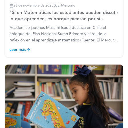
23 de noviembre de 2025
El Mercurio
"Si en Matemáticas los estudiantes pueden discutir
lo que aprenden, es porque piensan por sí
mismos"
Académico japonés Masami Isoda destaca en Chile el
enfoque del Plan Nacional Sumo Primero y el rol de la
reflexión en el aprendizaje matemático (Fuente: El Mercurio,
23 de noviembre de 2025) Promover la comprensión, la
Leer más
reflexión y el pensamiento lógico a partir de la resolución
d
…