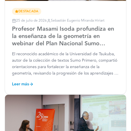
DESTACADA
25 de julio de 2026
Sebastián Eugenio Miranda Hiriart
Profesor Masami Isoda profundiza en
la enseñanza de la geometría en
webinar del Plan Nacional Sumo
Primero
El reconocido académico de la Universidad de Tsukuba,
autor de la colección de textos Sumo Primero, compartió
orientaciones para fortalecer la enseñanza de la
geometría, revisando la progresión de los aprendizajes y
el uso de recursos didácticos en el aula. Con el objetivo
Leer más
de seguir fortaleciendo la enseñanza de la matemática en
las escuelas del país, el Pla
…