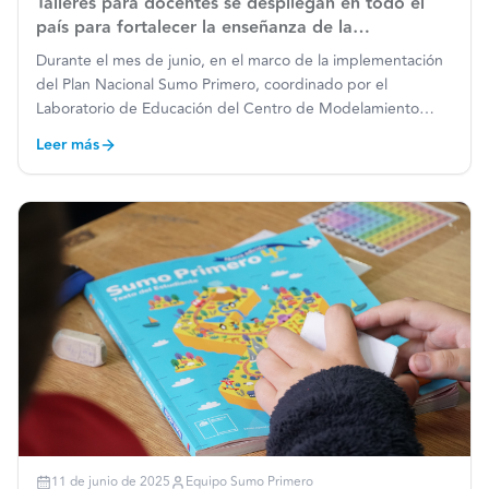
Talleres para docentes se despliegan en todo el
país para fortalecer la enseñanza de la
matemática
Durante el mes de junio, en el marco de la implementación
del Plan Nacional Sumo Primero, coordinado por el
Laboratorio de Educación del Centro de Modelamiento
Matemático (CMMEdu) de la Universidad de Chile,
Leer más
comenzaron los talleres dirigidos a docentes de 1° a 6°
básico en distin
…
11 de junio de 2025
Equipo Sumo Primero