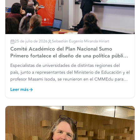
25 de julio de 2026
Sebastián Eugenio Miranda Hiriart
Comité Académico del Plan Nacional Sumo
Primero fortalece el diseño de una política pública
con mirada nacional y rigor académico
Especialistas de universidades de distintas regiones del
país, junto a representantes del Ministerio de Educación y el
profesor Masami Isoda, se reunieron en el CMMEdu para
avanzar en el diseño y perfeccionamiento de las actividades
Leer más
formativas que acompañan la implementación del
…