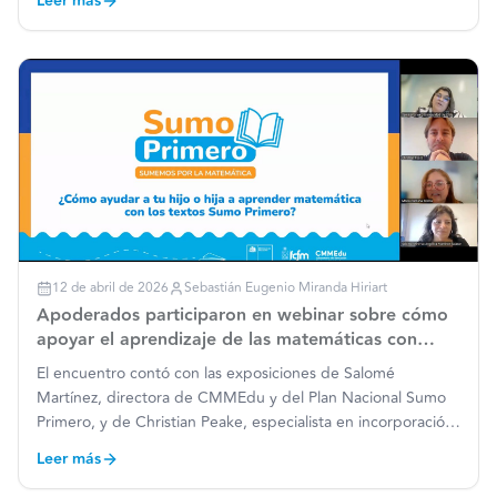
Leer más
el Tercer Congreso de Educación y Pedagogía de la
Universidad
…
12 de abril de 2026
Sebastián Eugenio Miranda Hiriart
Apoderados participaron en webinar sobre cómo
apoyar el aprendizaje de las matemáticas con
Sumo Primero
El encuentro contó con las exposiciones de Salomé
Martínez, directora de CMMEdu y del Plan Nacional Sumo
Primero, y de Christian Peake, especialista en incorporación
de la familia al proceso de enseñanza. Durante la jornada,
Leer más
ambos abordaron la importancia de las matemáticas en la
…