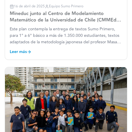
16 de abril de 2025
Equipo Sumo Primero
Mineduc junto al Centro de Modelamiento
Matemático de la Universidad de Chile (CMMEdu),
lanza “El Plan Nacional Sumo Primero”
Este plan contempla la entrega de textos Sumo Primero,
para 1° a 6° básico a más de 1.350.000 estudiantes, textos
adaptados de la metodología japonesa del profesor Masami
Isoda, formación docente en todo el país y un asistente con
Leer más
inteligencia artificial. La estrategia busca reno
…