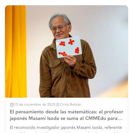
10 de noviembre de 2025
Cintia Beltrán
El pensamiento desde las matemáticas: el profesor
japonés Masami Isoda se suma al CMMEdu para
transformar la enseñanza en Chile
El reconocido investigador japonés Masami Isoda, referente