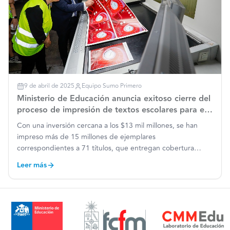
9 de abril de 2025
Equipo Sumo Primero
Ministerio de Educación anuncia exitoso cierre del
proceso de impresión de textos escolares para el
2025
Con una inversión cercana a los $13 mil millones, se han
impreso más de 15 millones de ejemplares
correspondientes a 71 títulos, que entregan cobertura
completa a educación parvularia, básica y media. Mineduc
Leer más
realizó la visita a las instalaciones de A Impresores S.A.,
empresa enc
…