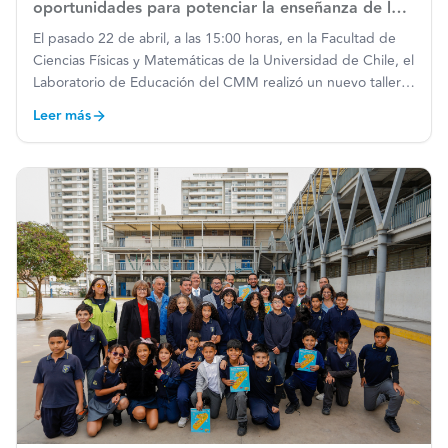
oportunidades para potenciar la enseñanza de la
matemática con Sumo Primero
El pasado 22 de abril, a las 15:00 horas, en la Facultad de
Ciencias Físicas y Matemáticas de la Universidad de Chile, el
Laboratorio de Educación del CMM realizó un nuevo taller
dirigido a jefes y jefas de UTP, centrado en el uso
Leer más
pedagógico de los materiales del Plan Nacional Su
…