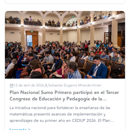
…
12 de abril de 2026
Sebastián Eugenio Miranda Hiriart
Plan Nacional Sumo Primero participó en el Tercer
Congreso de Educación y Pedagogía de la
Universidad de Chile
La iniciativa nacional para fortalecer la enseñanza de las
matemáticas presentó avances de implementación y
aprendizajes de su primer año en CEDUP 2026. El Plan
Nacional Sumo Primero tuvo una destacada participación en