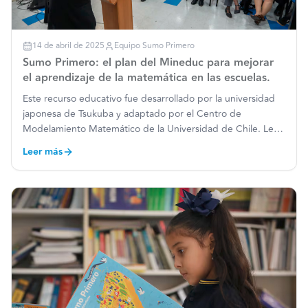
14 de abril de 2025
Equipo Sumo Primero
Sumo Primero: el plan del Mineduc para mejorar
el aprendizaje de la matemática en las escuelas.
Este recurso educativo fue desarrollado por la universidad
japonesa de Tsukuba y adaptado por el Centro de
Modelamiento Matemático de la Universidad de Chile. Leer
más: https://www.publimetro.cl/noticias/2025/04/10/sumo-
Leer más
primero-el-plan-del-mineduc-para-mejorar-el-aprendizaje-
de-l
…