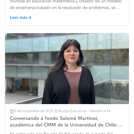
mundial en educación matemática y creador de un modelo
de enseñanza basado en la resolución de problemas, se
incorporará desde 2026 como investigador asociado
Leer más
internacional al Centro de Modelamiento Matemático
(CMM). Su m
…
9 de noviembre de 2025
Revista Educación - Número 414
Conversando a fondo Salomé Martínez,
académica del CMM de la Universidad de Chile:
“El poder transformador de las matemáticas en la