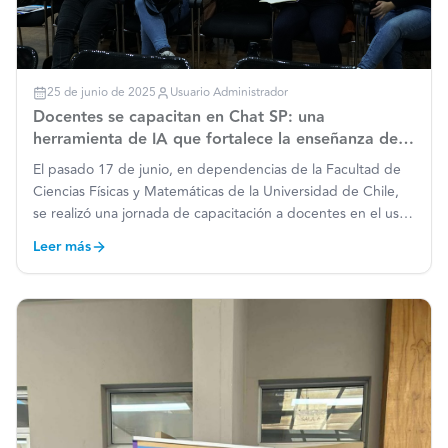
25 de junio de 2025
Usuario Administrador
Docentes se capacitan en Chat SP: una
herramienta de IA que fortalece la enseñanza de
la matemática
El pasado 17 de junio, en dependencias de la Facultad de
Ciencias Físicas y Matemáticas de la Universidad de Chile,
se realizó una jornada de capacitación a docentes en el uso
del Chat SP, la herramienta de inteligencia artificial
Leer más
desarrollada por el equipo del Laboratorio de Edu
…