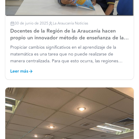
30 de junio de 2025
La Araucanía Noticias
Docentes de la Región de la Araucanía hacen
propio un innovador método de enseñanza de las
matemáticas
Propiciar cambios significativos en el aprendizaje de la
matemática es una tarea que no puede realizarse de
manera centralizada. Para que esto ocurra, las regiones
deben asumir un rol preponderante. Mediante un método
Leer más
japonés probado en distintos países –como Indonesia,
Tailandia
…