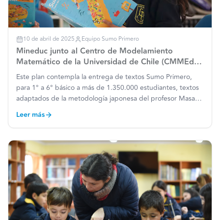
10 de abril de 2025
Equipo Sumo Primero
Mineduc junto al Centro de Modelamiento
Matemático de la Universidad de Chile (CMMEdu),
lanzan el “Plan Nacional Sumo Primero”
Este plan contempla la entrega de textos Sumo Primero,
para 1° a 6° básico a más de 1.350.000 estudiantes, textos
adaptados de la metodología japonesa del profesor Masami
Isoda, formación docente en todo el país y un asistente con
Leer más
inteligencia artificial. La estrategia busca reno
…